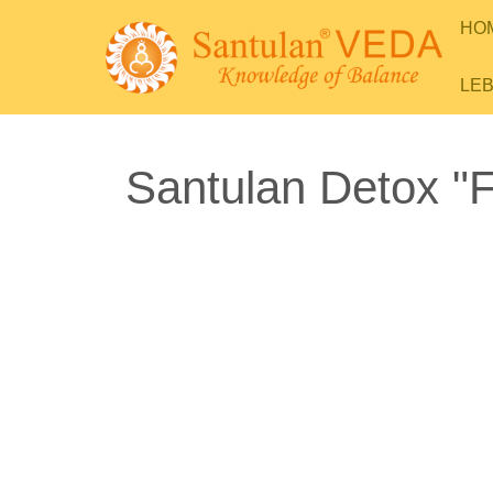
HO
LEB
Santulan Detox "F