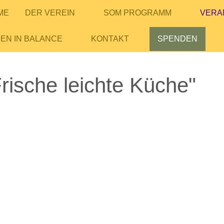
ME
DER VEREIN
SOM PROGRAMM
VERA
EN IN BALANCE
KONTAKT
SPENDEN
rische leichte Küche"