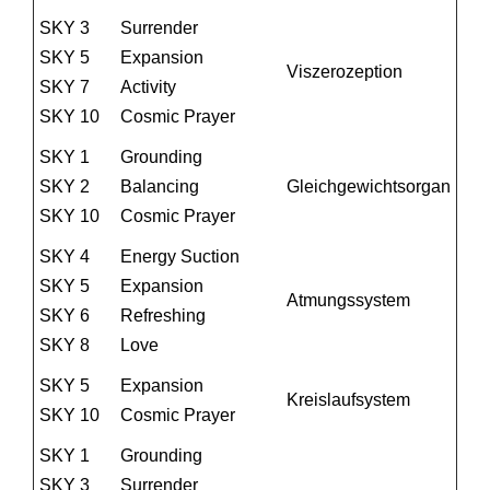
SKY 3
Surrender
SKY 5
Expansion
Viszerozeption
SKY 7
Activity
SKY 10
Cosmic Prayer
SKY 1
Grounding
SKY 2
Balancing
Gleichgewichtsorgan
SKY 10
Cosmic Prayer
SKY 4
Energy Suction
SKY 5
Expansion
Atmungssystem
SKY 6
Refreshing
SKY 8
Love
SKY 5
Expansion
Kreislaufsystem
SKY 10
Cosmic Prayer
SKY 1
Grounding
SKY 3
Surrender