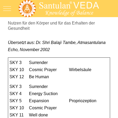
Mobile Menu Toggle
Nutzen für den Körper und für das Erhalten der
Gesundheit
Übersetzt aus: Dr. Shri Balaji Tambe, Atmasantulana
Echo, November 2002
SKY 3
Surrender
SKY 10
Cosmic Prayer
Wirbelsäule
SKY 12
Be Human
SKY 3
Surrender
SKY 4
Energy Suction
SKY 5
Expansion
Propriozeption
SKY 10
Cosmic Prayer
SKY 11
Well done